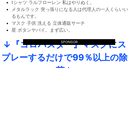
tシャツ ラルフローレン 私はやりぬく。
メタルラック 突っ張りになる人は代理人の一人くらいい
るもんです。
マスク 子供 洗える 立体通販サーチ
星 ボタンヤバイ。まず広い。
↓『コロバスター』マスクにス
SPONSOR
プレーするだけで99％以上の除
菌↓